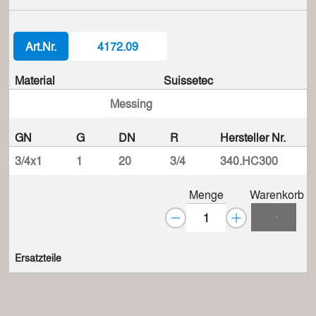
Art.Nr.
4172.09
Material
Suissetec
Messing
GN
G
DN
R
Hersteller Nr.
3/4x1
1
20
3/4
340.HC300
Menge
Warenkorb
Ersatzteile