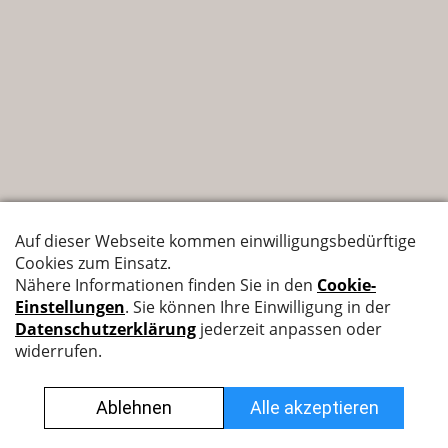
Nyffenegger Armaturen AG
Leutschenbachstrasse 38
8050 Zürich