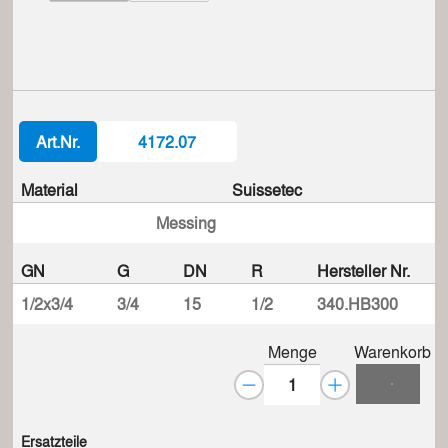
Art.Nr.
4172.07
Material
Suissetec
Messing
GN
G
DN
R
Hersteller Nr.
1/2x3/4
3/4
15
1/2
340.HB300
Menge
Warenkorb
Ersatzteile