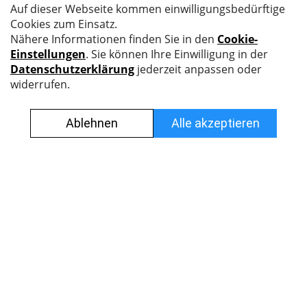
Nyffenegger Armaturen AG
Leutschenbachstrasse 38
8050 Zürich
044 308 45 45
info@nyff.ch
Verkaufs- und Lieferbedingungen
Impressum
Datenschutz
Jobs