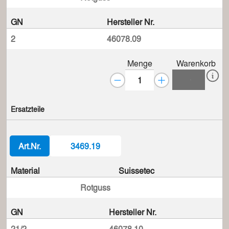
GN
Hersteller Nr.
2
46078.09
Menge
Warenkorb
Ersatzteile
Art.Nr.
3469.19
Material
Suissetec
Rotguss
GN
Hersteller Nr.
21/2
46078.10