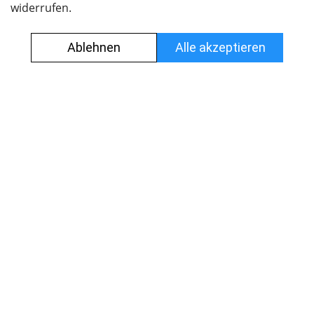
Nyffenegger Armaturen AG
Leutschenbachstrasse 38
8050 Zürich
044 308 45 45
info@nyff.ch
Verkaufs- und Lieferbedingungen
Impressum
Datenschutz
Jobs
© Alle Rechte vorbehalten.
Created by