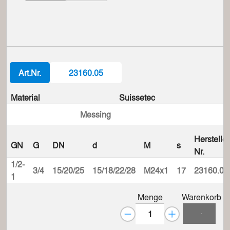
Art.Nr.
23160.05
Material
Suissetec
Messing
Hersteller
GN
G
DN
d
M
s
Nr.
1/2-
3/4
15/20/25
15/18/22/28
M24x1
17
23160.05
1
Menge
Warenkorb