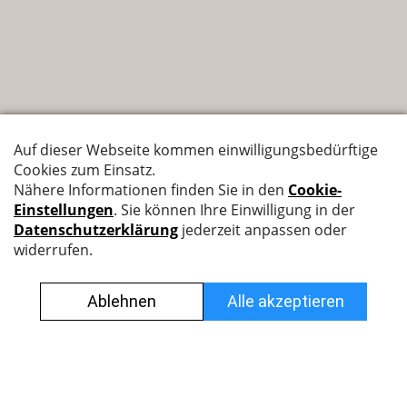
Nyffenegger Armaturen AG
Leutschenbachstrasse 38
8050 Zürich
044 308 45 45
info@nyff.ch