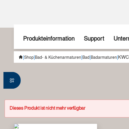
Produkteinformation
Support
Unte
|
|
|
|
|
KWC 
Aktionen
Wir zeigen wie
Über u
Shop
Bad- & Küchenarmaturen
Bad
Badarmaturen
Neuheiten
Fragen Sie uns!
Geschi
Teuerungszuschlag
Spezialanfertigungen
Team
sudoFIT
Downloads
Handel
Dieses Produkt ist nicht mehr verfügbar
Kücheninstallation
Schulungen
Jobs