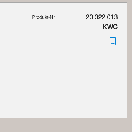
20.322.013
Produkt-Nr
KWC