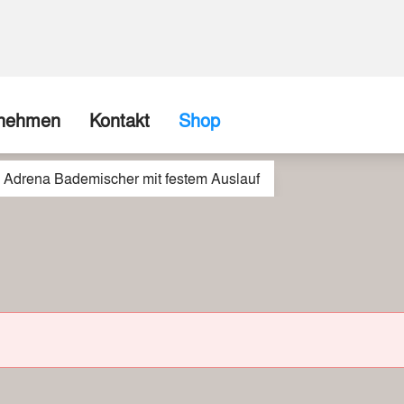
rnehmen
Kontakt
Shop
Adrena Bademischer mit festem Auslauf
ns
Firma / Abholshop
chte
Kontaktformular
Wir können (fast) alles realisieren
spartner
Beispiele aus unserer Werkstatt