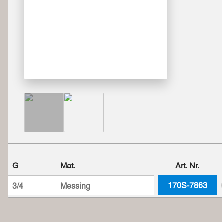
G
Mat.
Art. Nr.
170S-7863
3/4
Messing