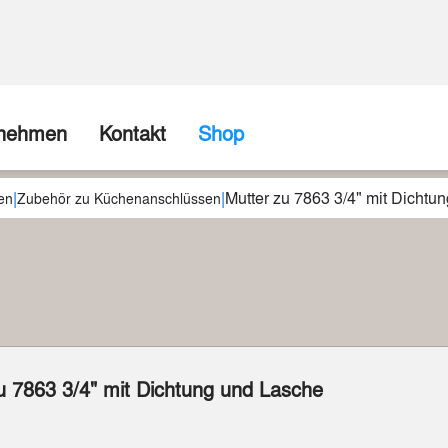
rnehmen
Kontakt
Shop
|
|
Mutter zu 7863 3/4" mit Dichtu
ns
Firma / Abholshop
en
Zubehör zu Küchenanschlüssen
chte
Kontaktformular
Wir können (fast) alles realisieren
spartner
Beispiele aus unserer Werkstatt
u 7863 3/4" mit Dichtung und Lasche