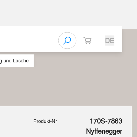
DE
ng und Lasche
170S-7863
Produkt-Nr
Nyffenegger