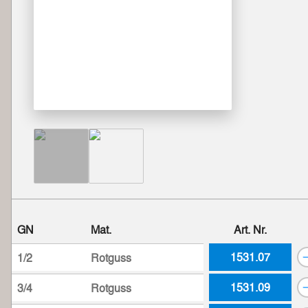
GN
Mat.
Art. Nr.
1531.07
1/2
Rotguss
1531.09
3/4
Rotguss