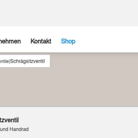
rnehmen
Kontakt
Shop
|
Schrägsitzventil
ns
Firma / Abholshop
ntile
chte
Kontaktformular
Wir können (fast) alles realisieren
spartner
Beispiele aus unserer Werkstatt
zventil
 und Handrad