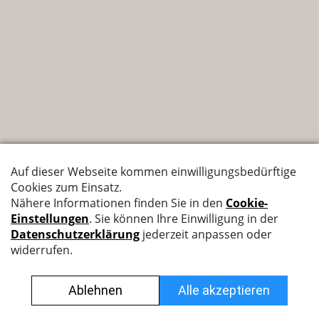
Nyffenegger Armaturen AG
Leutschenbachstrasse 38
8050 Zürich