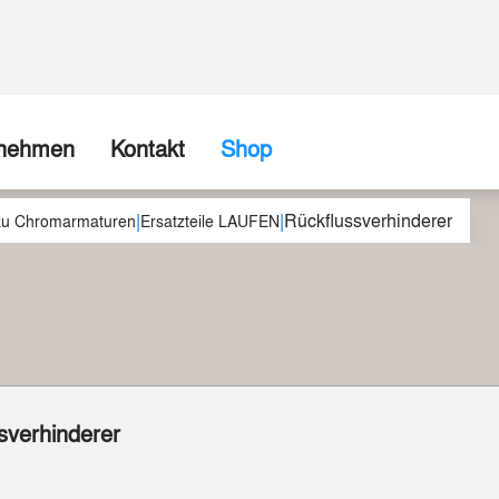
rnehmen
Kontakt
Shop
|
|
Rückflussverhinderer
ns
Firma / Abholshop
 zu Chromarmaturen
Ersatzteile LAUFEN
chte
Kontaktformular
Wir können (fast) alles realisieren
spartner
Beispiele aus unserer Werkstatt
sverhinderer