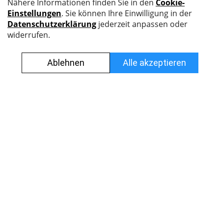
Nyffenegger Armaturen AG
Leutschenbachstrasse 38
8050 Zürich
044 308 45 45
info@nyff.ch
Verkaufs- und Lieferbedingungen
Impressum
Datenschutz
Jobs
© Alle Rechte vorbehalten.