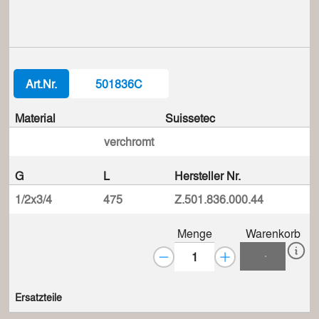
Art.Nr.
501836C
Material
Suissetec
verchromt
G
L
Hersteller Nr.
1/2x3/4
475
Z.501.836.000.44
Menge
Warenkorb
Ersatzteile