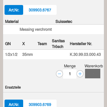
Art.Nr.
309903.6767
Material
Suissetec
Messing verchromt
Sanitas
GN
X
Team
Hersteller Nr.
Trösch
1/2x1/2
35mm
K.30.99.03.000.43
Menge
Warenkorb
Ersatzteile
Art.Nr.
309903.6769