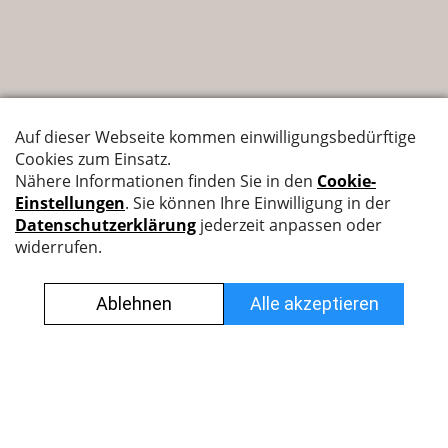
Nyffenegger Armaturen AG
Leutschenbachstrasse 38
8050 Zürich
044 308 45 45
info@nyff.ch
Verkaufs- und Lieferbedingungen