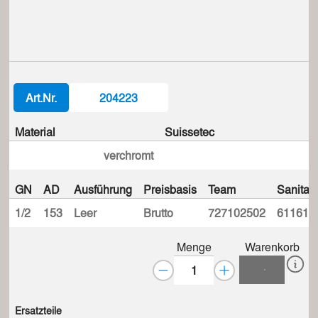
Art.Nr.
204223
Material
Suissetec
verchromt
GN
AD
Ausführung
Preisbasis
Team
Sanitas
1/2
153
Leer
Brutto
727102502
611610
Menge
Warenkorb
Ersatzteile