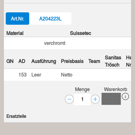
Art.Nr.
A204223L
Material
Suissetec
verchromt
Sanitas
Hers
GN
AD
Ausführung
Preisbasis
Team
Trösch
Nr.
153
Leer
Netto
Menge
Warenkorb
Ersatzteile