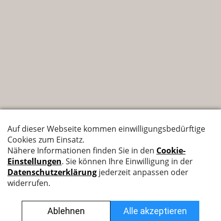
Nyffenegger Armaturen AG
Leutschenbachstrasse 38