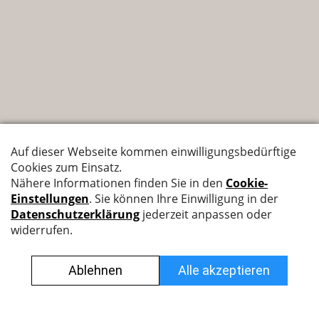
Nyffenegger Armaturen AG
Leutschenbachstrasse 38
8050 Zürich
044 308 45 45