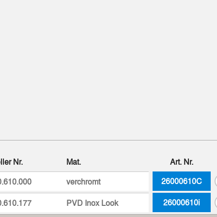
ller Nr.
Mat.
Art. Nr.
26000610C
0.610.000
verchromt
26000610i
0.610.177
PVD Inox Look