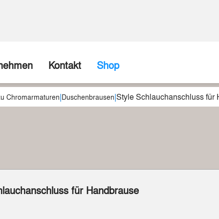
rnehmen
Kontakt
Shop
|
|
Style Schlauchanschluss für
ns
Firma / Abholshop
 zu Chromarmaturen
Duschenbrausen
chte
Kontaktformular
Wir können (fast) alles realisieren
spartner
Beispiele aus unserer Werkstatt
hlauchanschluss für Handbrause