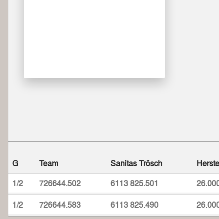
G
Team
Sanitas Trösch
Herste
1/2
726644.502
6113 825.501
26.00
1/2
726644.583
6113 825.490
26.00