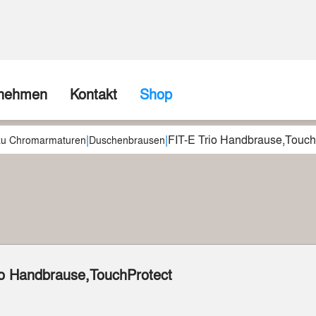
rnehmen
Kontakt
Shop
|
|
FIT-E Trio Handbrause,Touch
ns
Firma / Abholshop
 zu Chromarmaturen
Duschenbrausen
chte
Kontaktformular
Wir können (fast) alles realisieren
spartner
Beispiele aus unserer Werkstatt
io Handbrause,TouchProtect