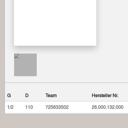
G
D
Team
Hersteller Nr.
1/2
110
725633502
26.000.132.000