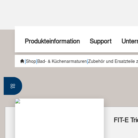
Produkteinformation
Support
Unte
|
|
|
Aktionen
Wir zeigen wie
Über u
Shop
Bad- & Küchenarmaturen
Zubehör und Ersatzteile
Neuheiten
Fragen Sie uns!
Geschi
Teuerungszuschlag
Spezialanfertigungen
Team
sudoFIT
Downloads
Handel
FIT-E Tr
Kücheninstallation
Schulungen
Jobs