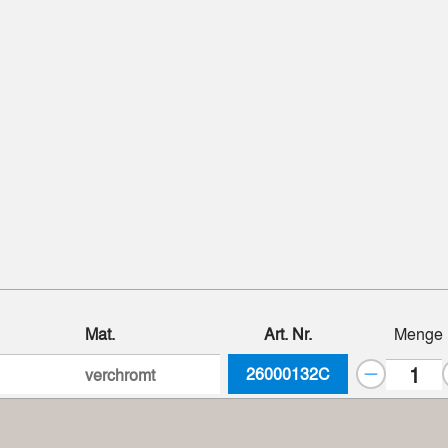
Mat.
Art. Nr.
Menge
26000132C
verchromt