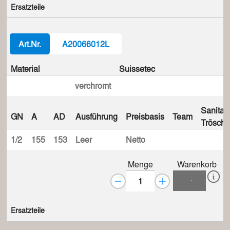
Ersatzteile
Art.Nr.
A20066012L
Material
Suissetec
verchromt
Sanitas
GN
A
AD
Ausführung
Preisbasis
Team
Trösch
1/2
155
153
Leer
Netto
Menge
Warenkorb
Ersatzteile