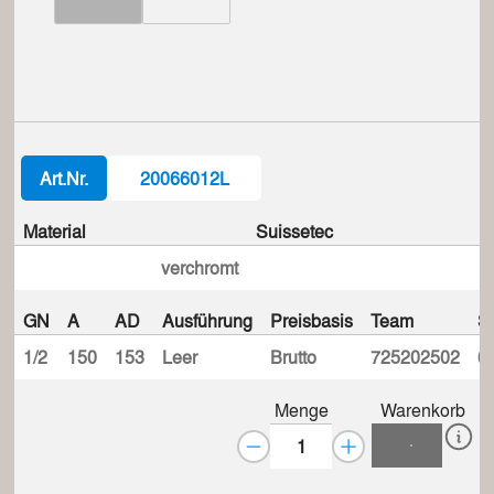
Art.Nr.
20066012L
Material
Suissetec
verchromt
GN
A
AD
Ausführung
Preisbasis
Team
S
1/2
150
153
Leer
Brutto
725202502
6
Menge
Warenkorb