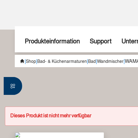
Produkteinformation
Support
Unte
|
|
|
|
|
WAMA
Aktionen
Wir zeigen wie
Über u
Shop
Bad- & Küchenarmaturen
Bad
Wandmischer
Neuheiten
Fragen Sie uns!
Geschi
Teuerungszuschlag
Spezialanfertigungen
Team
sudoFIT
Downloads
Handel
Dieses Produkt ist nicht mehr verfügbar
Kücheninstallation
Schulungen
Jobs