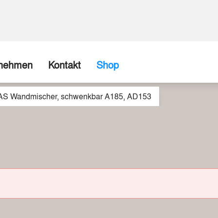
rnehmen
Kontakt
Shop
S Wandmischer, schwenkbar A185, AD153
ns
Firma / Abholshop
chte
Kontaktformular
Wir können (fast) alles realisieren
spartner
Beispiele aus unserer Werkstatt